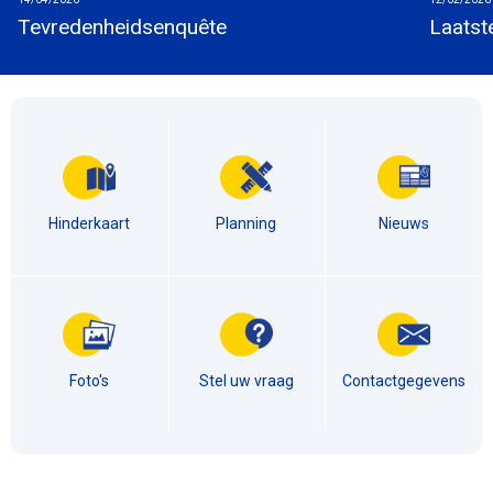
Tevredenheidsenquête
Laatst
Hinderkaart
Planning
Nieuws
Foto's
Stel uw vraag
Contactgegevens